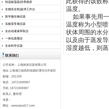
此获得的该数称
恒温振荡器|培养摇床
温度。
生物安全柜|超净工作台
如果事先用一
医学微生物仪器
温度称为小型喷
实验室常规仪器
状体周围的水分
全自动液液萃取仪
以及由于蒸发导
一体化蒸馏仪
生命科学仪器
湿度越低，则蒸
联系我们
公司名称：上海旌派仪器有限公司
地址:上海浦江镇高科技园区漕河泾开发区
邮编：201100
电话：18721606967
手机: 18721606967
联系人: 夏经理
传真：
网址：www.jipad17.com