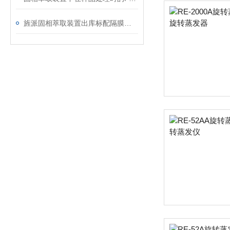
旌派固相萃取装置出库标配隔膜真空泵