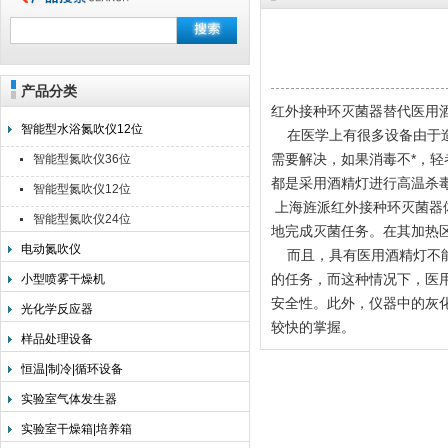
产品分类
上海旌派仪器有限公司
红外接种环灭菌器替代医用
智能型水浴氮吹仪12位
在医学上有很多设备由于造
需要解决，如果消毒不*，
智能型氮吹仪36位
都是采用酒精灯进行高温杀
智能型氮吹仪12位
上海旌派红外接种环灭菌器
智能型氮吹仪24位
地完成灭菌任务。在其加热区
电动氮吹仪
而且，具有医用酒精灯不能
的任务，而这种情况下，医
小型喷雾干燥机
安全性。此外，仪器中的灰
光化学反应器
较快的掌握。
样品处理设备
恒温|制冷|循环设备
实验室气体发生器
实验室干燥箱|培养箱