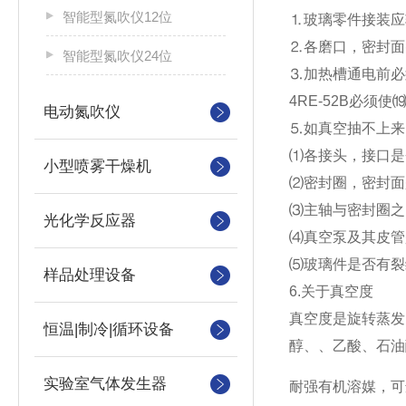
智能型氮吹仪12位
⒈玻璃零件接装应
⒉各磨口，密封面
智能型氮吹仪24位
⒊加热槽通电前必
4RE-52B必须
电动氮吹仪
⒌如真空抽不上来
⑴各接头，接口是
小型喷雾干燥机
⑵密封圈，密封面
⑶主轴与密封圈之
光化学反应器
⑷真空泵及其皮管
⑸玻璃件是否有裂
样品处理设备
6.关于真空度
真空度是旋转蒸发
恒温|制冷|循环设备
醇、、乙酸、石油
实验室气体发生器
耐强有机溶媒，可