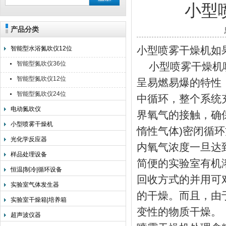
小型
产品分类
上海旌派仪器有限公司
小型喷雾干燥机如
智能型水浴氮吹仪12位
智能型氮吹仪36位
小型喷雾干燥机喷
智能型氮吹仪12位
呈易燃易爆的特性
智能型氮吹仪24位
中循环，整个系统
电动氮吹仪
界氧气的接触，确
小型喷雾干燥机
惰性气体)密闭循
光化学反应器
内氧气浓度一旦达
样品处理设备
简便的实验室有机
恒温|制冷|循环设备
回收方式的并用可
实验室气体发生器
的干燥。而且，由
实验室干燥箱|培养箱
变性的物质干燥。
超声波仪器