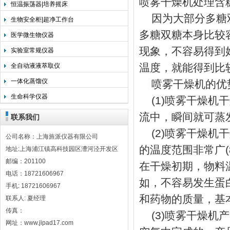
喷雾干燥机处理含
恒温振荡器|培养摇床
因为大部分多糖双
生物安全柜|超净工作台
多糖双糖本身比较
医学微生物仪器
现象，不容易得到
实验室常规仪器
温度，就能得到比
全自动液液萃取仪
一体化蒸馏仪
喷雾干燥机的优
生命科学仪器
(1)喷雾干燥机
流中，瞬间就可蒸
联系我们
(2)喷雾干燥机
公司名称：上海旌派仪器有限公司
的温度范围非常广(
地址:上海浦江镇高科技园区漕河泾开发区
邮编：201100
在干燥初期，物料
电话：18721606967
如，不容易发生蛋
手机: 18721606967
和药物的质量，基
联系人: 夏经理
传真：
(3)喷雾干燥机
网址：www.jipad17.com