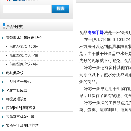
产品分类
上海旌派仪器有限公司
食品
冷冻干燥
法是一种特殊
智能型水浴氮吹仪12位
在一般压力666.6-101
种方法可以达到低温和缺氧
智能型氮吹仪36位
是，由于被干燥食品中水分
智能型氮吹仪12位
失形的现象就不可避免。食
智能型氮吹仪24位
冷冻干燥还有多种其他的称
电动氮吹仪
到冰点以下，使水分变成固
燥的制品。
小型喷雾干燥机
冷冻干燥早期用于生物的脱
光化学反应器
藏，且保存了原有物理、化
样品处理设备
冷冻干燥法的主要缺点是费
恒温|制冷|循环设备
类、蛋类、速溶咖啡、速溶
实验室气体发生器
实验室干燥箱|培养箱