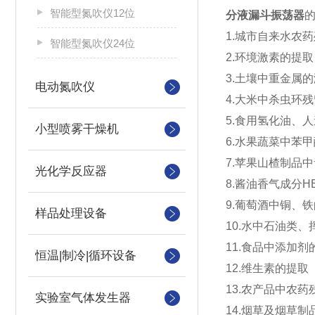
智能型氮吹仪12位
分液漏斗振荡器
1.城市自来水农
智能型氮吹仪24位
2.环境激素的提取
3.土壤中重金属
电动氮吹仪
4.大米中杀虫环
5.食用氢化油、
小型喷雾干燥机
6.水果蔬菜中苯
7.苹果山楂制品
光化学反应器
8.酱油香气成分H
9.葡萄酒中铜、
样品处理设备
10.水中石油类
11.食品中添加剂
恒温|制冷|循环设备
12.维生素的提取
13.农产品中农
实验室气体发生器
14.烟草及烟草