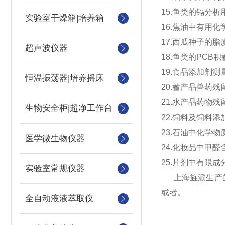
15.鱼类的镉分
实验室干燥箱|培养箱
16.焦油中有用
17.西瓜种子的脂
超声波仪器
18.鱼类的PCB
19.食品添加剂测
恒温振荡器|培养摇床
20.蓄产品兽药
21.水产品药物
生物安全柜|超净工作台
22.饲料及饲料
23.石油中化学
医学微生物仪器
24.化妆品中甲
25.片剂中有限成
实验室常规仪器
上海旌派生产的Ji
或者。
全自动液液萃取仪