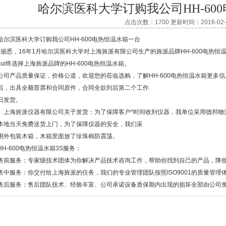
哈尔滨医科大学订购我公司HH-60
点击次数：1700 更新时间：2016-02-
哈尔滨医科大学订购我公司HH-600电热恒温水箱一台
据悉，16年1月哈尔滨医科大学对上海旌派有限公司生产的旌派品牌HH-600电热
zui终选择上海旌派品牌的HH-600电热恒温水箱。
公司产品质量保证，价格公道，欢迎您的莅临选购，了解HH-600电热恒温水箱更多
后，出具全额普票和合同原件，合同全款到后第二个工作
日发货。
上海旌派仪器有限公司关于发货：为了保障客户*时间收到仪器，我单位采用德邦物
本地当天免费送货上门，为了保障仪器的安全，我们采
用外包装木箱，木箱里面放了珍珠棉防震荡。
HH-600电热恒温水箱3S服务：
售前服务：专家级技术团体为你解决产品技术咨询工作，帮助你找到自己的产品，降
售中服务：你交付给上海旌派的任务，我们的专业管理团队按照ISO9001的质量管理
售后服务：售后团队技术、经验丰富、公司承诺设备质保期内出现的损坏全部由公司