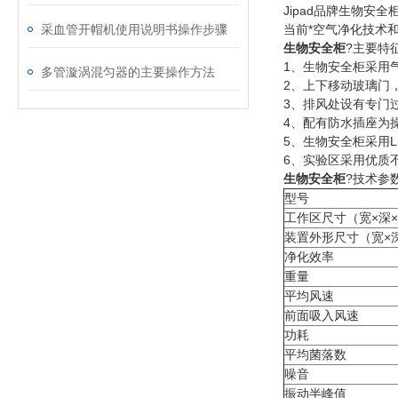
Jipad品牌生物
采血管开帽机使用说明书操作步骤
当前*空气净化技术
生物安全柜
?主要特征
1、生物安全柜采用
多管漩涡混匀器的主要操作方法
2、上下移动玻璃门
3、排风处设有专门
4、配有防水插座为
5、生物安全柜采用
6、实验区采用优质
生物安全柜
?技术参数
型号
工作区尺寸（宽×深
装置外形尺寸（宽×
净化效率
重量
平均风速
前面吸入风速
功耗
平均菌落数
噪音
振动半峰值