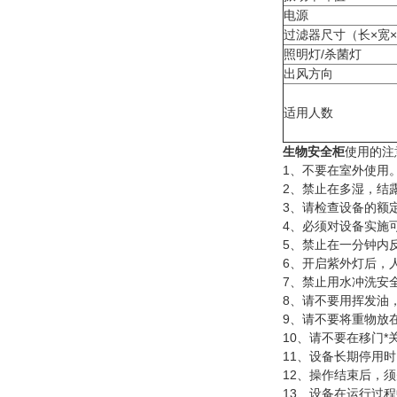
电源
过滤器尺寸（长×宽
照明灯/杀菌灯
出风方向
适用人数
生物安全柜
使用的注
1、不要在室外使用
2、禁止在多湿，结
3、请检查设备的额
4、必须对设备实施
5、禁止在一分钟内
6、开启紫外灯后，
7、禁止用水冲洗安
8、请不要用挥发油
9、请不要将重物放
10、请不要在移门
11、设备长期停用
12、操作结束后，
13、设备在运行过