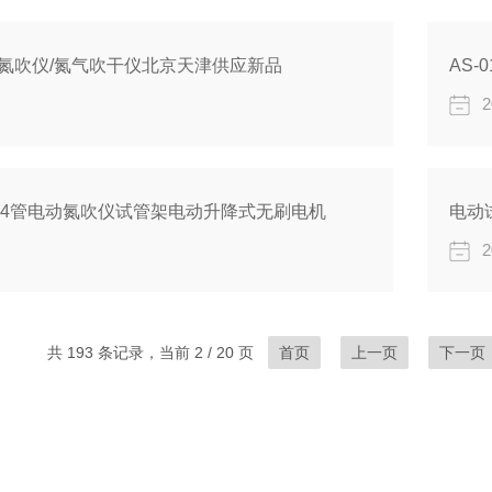
水浴氮吹仪/氮气吹干仪北京天津供应新品
AS
2
24管电动氮吹仪试管架电动升降式无刷电机
电动
2
共 193 条记录，当前 2 / 20 页
首页
上一页
下一页