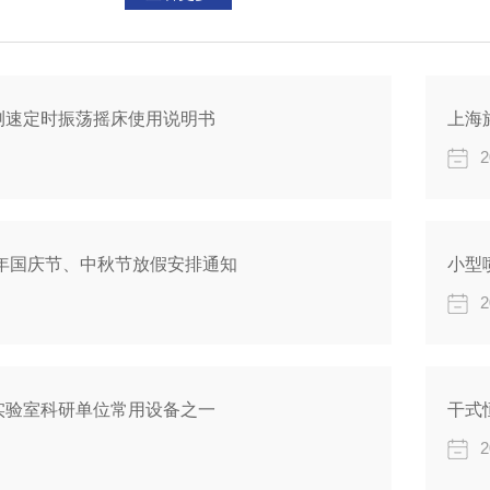
派仪器有限公司现有生产部，市场部，销售部，技术部，
测速定时振荡摇床使用说明书
上海
2
7年国庆节、中秋节放假安排通知
小型
2
实验室科研单位常用设备之一
干式
2