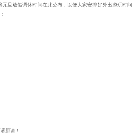
将元旦放假调休时间在此公布，以便大家安排好外出游玩时间
下：
尽请原谅！