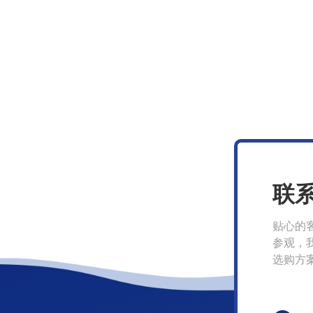
联
贴心的
参观，
选购方