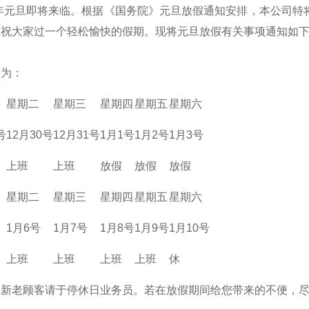
5年元旦即将来临。根据《国务院》元旦放假通知安排，本公司特
预祝大家过一个轻松愉快的假期。现将元旦放假有关事项通知如
间为：
星期二
星期三
星期四
星期五
星期六
号
12月30号
12月31号
1月1号
1月2号
1月3号
上班
上班
放假
放假
放假
星期二
星期三
星期四
星期五
星期六
1月6号
1月7号
1月8号
1月9号
1月10号
上班
上班
上班
上班
休
的新老顾客请于停休日业务员。若在放假期间给您带来的不便，